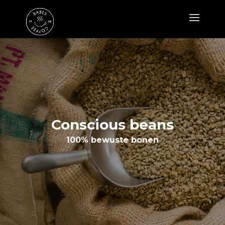
Conscious beans
100% bewuste bonen