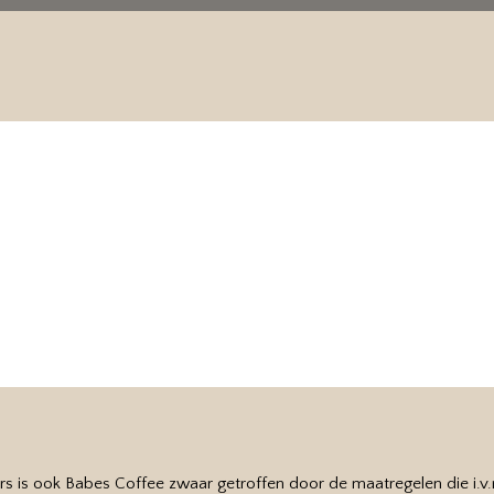
Update events
In tijden van de Corona Crisi
rs is ook Babes Coffee zwaar getroffen door de maatregelen die i.