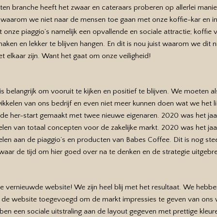
 branche heeft het zwaar en cateraars proberen op allerlei manie
waarom we niet naar de mensen toe gaan met onze koffie-kar en in
t onze piaggio’s namelijk een opvallende en sociale attractie; koffie
aken en lekker te blijven hangen. En dit is nou juist waarom we dit
t elkaar zijn. Want het gaat om onze veiligheid!
 is belangrijk om vooruit te kijken en positief te blijven. We moeten
kelen van ons bedrijf en even niet meer kunnen doen wat we het li
nde her-start gemaakt met twee nieuwe eigenaren. 2020 was het jaar
elen van totaal concepten voor de zakelijke markt. 2020 was het ja
en aan de piaggio’s en producten van Babes Coffee. Dit is nog ste
r de tijd om hier goed over na te denken en de strategie uitgebre
ze vernieuwde website! We zijn heel blij met het resultaat. We hebbe
n de website toegevoegd om de markt impressies te geven van ons w
en een sociale uitstraling aan de layout gegeven met prettige kleuren