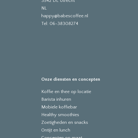
3542 DL Utrecht
NL
happy@babescoffee.nl
Tel: 06-38308274
Onze diensten en concepten
Koffie en thee op locatie
Barista inhuren
Mobiele koffiebar
Healthy smoothies
Zoetigheden en snacks
Ontijt en lunch
Concepten op maat