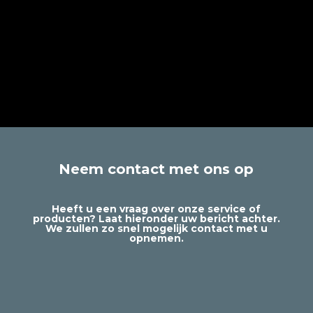
Neem contact met ons op
Heeft u een vraag over onze service of
producten? Laat hieronder uw bericht achter.
We zullen zo snel mogelijk contact met u
opnemen.