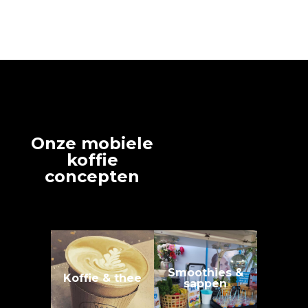
Onze mobiele
koffie
concepten
Smoothies &
Koffie & thee
sappen