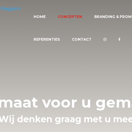
HOME
CONCEPTEN
BRANDING & PROM
REFERENTIES
CONTACT
maat voor u gem
Wij denken graag met u me