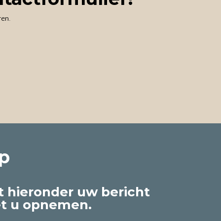
ren.
p
t hieronder uw bericht
et u opnemen.